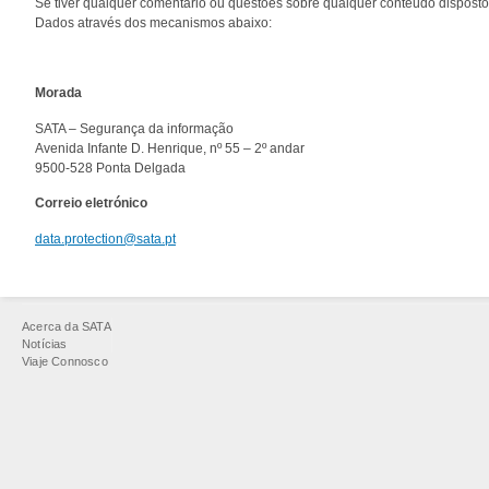
Se tiver qualquer comentário ou questões sobre qualquer conteúdo disposto
Dados através dos mecanismos abaixo:
Morada
SATA – Segurança da informação
Avenida Infante D. Henrique, nº 55 – 2º andar
9500-528 Ponta Delgada
Correio eletrónico
data.protection@sata.pt
Está
Acerca da SATA
aqui
Notícias
Viaje Connosco