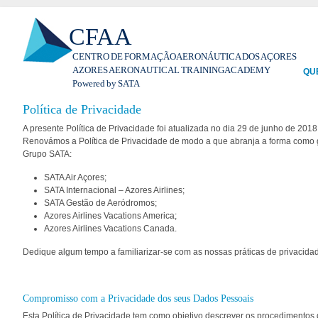
Pas
CFAA
par
con
CENTRO DE FORMAÇÃO AERONÁUTICA DOS AÇORES
prin
AZORES AERONAUTICAL TRAINING ACADEMY
QU
Powered by SATA
Política de Privacidade
A presente Política de Privacidade foi atualizada no dia 29 de junho de 2018
Renovámos a Política de Privacidade de modo a que abranja a forma como
Grupo SATA:
SATA Air Açores;
SATA Internacional – Azores Airlines;
SATA Gestão de Aeródromos;
Azores Airlines Vacations America;
Azores Airlines Vacations Canada.
Dedique algum tempo a familiarizar-se com as nossas práticas de privacida
Compromisso com a Privacidade dos seus Dados Pessoais
Esta Política de Privacidade tem como objetivo descrever os procedimento