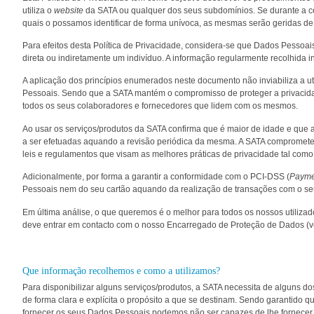
utiliza o
website
da SATA ou qualquer dos seus subdomínios. Se durante a c
quais o possamos identificar de forma unívoca, as mesmas serão geridas de 
Para efeitos desta Política de Privacidade, considera-se que Dados Pessoais
direta ou indiretamente um indivíduo. A informação regularmente recolhida 
A aplicação dos princípios enumerados neste documento não inviabiliza a
Pessoais. Sendo que a SATA mantém o compromisso de proteger a privacida
todos os seus colaboradores e fornecedores que lidem com os mesmos.
Ao usar os serviços/produtos da SATA confirma que é maior de idade e que a
a ser efetuadas aquando a revisão periódica da mesma. A SATA compromete-
leis e regulamentos que visam as melhores práticas de privacidade tal co
Adicionalmente, por forma a garantir a conformidade com o PCI-DSS (
Paymen
Pessoais nem do seu cartão aquando da realização de transações com o seu
Em última análise, o que queremos é o melhor para todos os nossos utiliza
deve entrar em contacto com o nosso Encarregado de Proteção de Dados (v
Que informação recolhemos e como a utilizamos?
Para disponibilizar alguns serviços/produtos, a SATA necessita de alguns 
de forma clara e explícita o propósito a que se destinam. Sendo garantido 
fornecer os seus Dados Pessoais podemos não ser capazes de lhe fornecer 