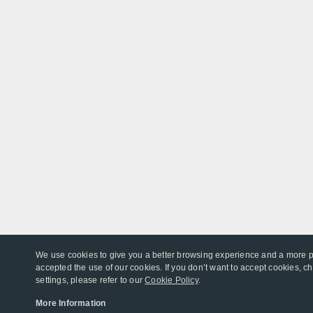
We use cookies to give you a better browsing experience and a more pe
accepted the use of our cookies. If you don’t want to accept cookies, 
settings, please refer to our
Cookie Policy
.
More Information