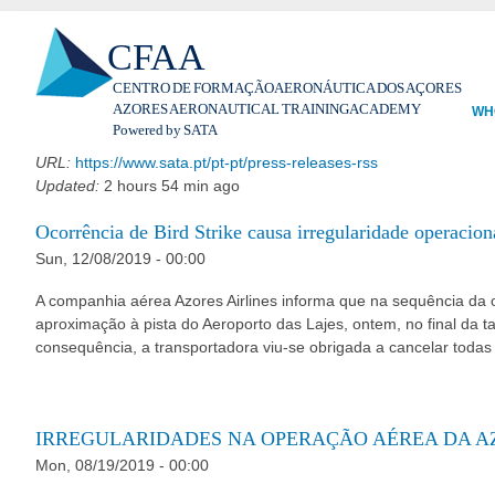
Ski
CFAA
mai
con
CENTRO DE FORMAÇÃO AERONÁUTICA DOS AÇORES
AZORES AERONAUTICAL TRAINING ACADEMY
WH
Powered by SATA
URL:
https://www.sata.pt/pt-pt/press-releases-rss
Updated:
2 hours 54 min ago
Ocorrência de Bird Strike causa irregularidade operacion
Sun, 12/08/2019 - 00:00
A companhia aérea Azores Airlines informa que na sequência da o
aproximação à pista do Aeroporto das Lajes, ontem, no final da 
consequência, a transportadora viu-se obrigada a cancelar todas 
IRREGULARIDADES NA OPERAÇÃO AÉREA DA AZ
Mon, 08/19/2019 - 00:00