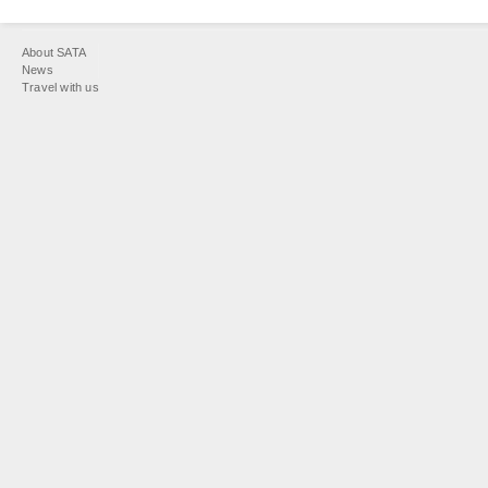
You
About SATA
are
News
Travel with us
here